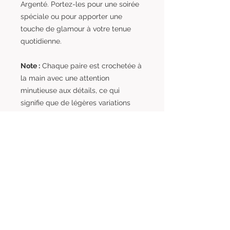
Argenté. Portez-les pour une soirée
spéciale ou pour apporter une
touche de glamour à votre tenue
quotidienne.
Note :
Chaque paire est crochetée à
la main avec une attention
minutieuse aux détails, ce qui
signifie que de légères variations
peuvent survenir, ajoutant une
touche de personnalité à chaque
pièce.
Découvrez l'élégance des bijoux qui
racontent une histoire. Commandez
vos Boucles d'Oreilles Crochetées
en Perles dès aujourd'hui et ajoutez
une touche d'artisanat à votre
collection.