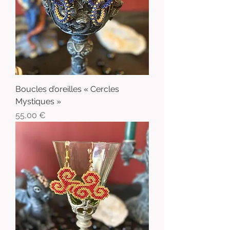
Boucles d’oreilles « Cercles
Mystiques »
Prix
55,00 €