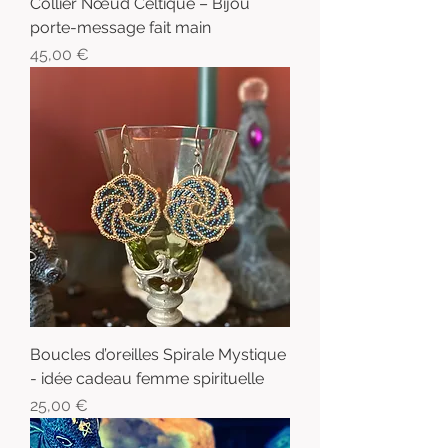
Collier Nœud Celtique – Bijou
porte-message fait main
Prix
45,00 €
Boucles d’oreilles Spirale Mystique
- idée cadeau femme spirituelle
Prix
25,00 €