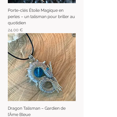
Porte-clés Étoile Magique en
perles – un talisman pour briller au
quotidien
Prix
24,00 €
Dragon Talisman – Gardien de
l’Âme Bleue