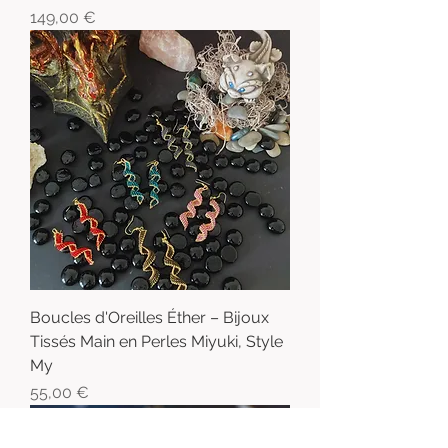
Prix
149,00 €
Boucles d'Oreilles Éther – Bijoux
Tissés Main en Perles Miyuki, Style
My
Prix
55,00 €