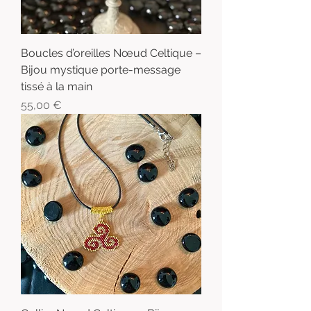
Boucles d’oreilles Nœud Celtique –
Bijou mystique porte-message
tissé à la main
Prix
55,00 €