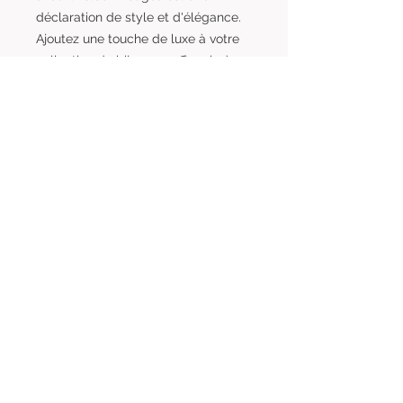
déclaration de style et d'élégance.
Ajoutez une touche de luxe à votre
collection de bijoux ou offrez-le à
quelqu'un de spécial.
Comment mesurer son poignet?
- Munissez-vous d'un fil souple (ou
d'une bande de papier) ainsi que
d'une règle graduée.
- Faites le tour de votre poignet
avec ce fil et découpez-le lorsque
vous avez effectué un tour complet.
- Mesurer la taille du fil que vous
venez de couper à l'aide de votre
règle graduée.