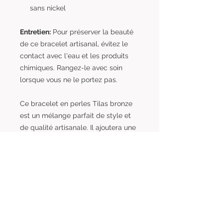
sans nickel
Entretien:
Pour préserver la beauté
de ce bracelet artisanal, évitez le
contact avec l'eau et les produits
chimiques. Rangez-le avec soin
lorsque vous ne le portez pas.
Ce bracelet en perles Tilas bronze
est un mélange parfait de style et
de qualité artisanale. Il ajoutera une
touche d'élégance à votre tenue ou
fera un cadeau mémorable pour un
être cher.
Livraison
A propos