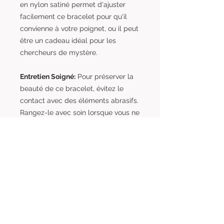
en nylon satiné permet d'ajuster
facilement ce bracelet pour qu'il
convienne à votre poignet, ou il peut
être un cadeau idéal pour les
chercheurs de mystère.
Entretien Soigné:
Pour préserver la
beauté de ce bracelet, évitez le
contact avec des éléments abrasifs.
Rangez-le avec soin lorsque vous ne
le portez pas, comme on préserve
un artefact mystique.
Ce Bracelet Tête de Mort Mystique
est bien plus qu'un simple
accessoire, c'est une passerelle vers
le monde ésotérique. Offrez-vous
cette élégance mystique ou offrez-
la à quelqu'un qui explore les