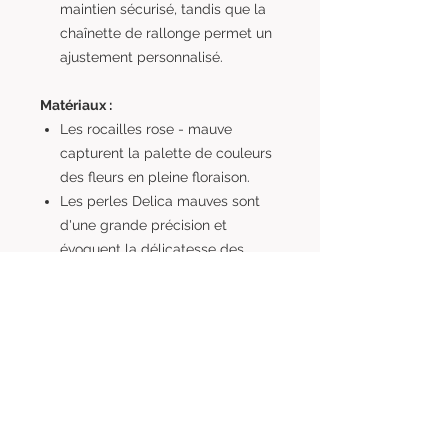
maintien sécurisé, tandis que la
chaînette de rallonge permet un
ajustement personnalisé.
Matériaux :
Les rocailles rose - mauve
capturent la palette de couleurs
des fleurs en pleine floraison.
Les perles Delica mauves sont
d'une grande précision et
évoquent la délicatesse des
pétales de fleurs.
La fleur en fimo incarne la magie
des fleurs avec sa forme et sa
couleur.
Le collier Fleuri en Rocailles Rose -
Mauve : Magie des Fleurs est une
pièce qui célèbre la beauté de la