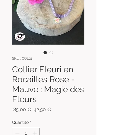
SKU : COL21
Collier Fleuri en
Rocailles Rose -
Mauve : Magie des
Fleurs
Prix
Prix
 85,00 € 
42,50 €
original
promotionnel
Quantité
*