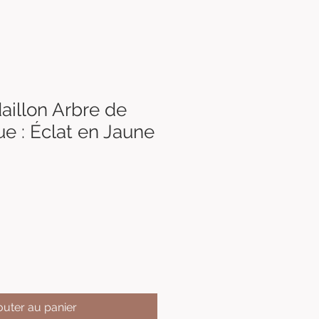
aillon Arbre de
e : Éclat en Jaune
outer au panier