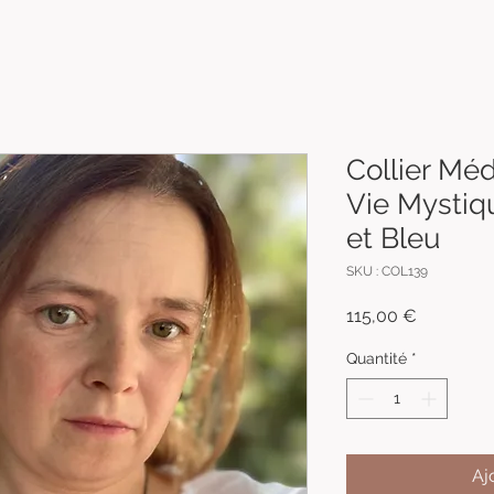
Collier Méd
Vie Mystiqu
et Bleu
SKU : COL139
Prix
115,00 €
Quantité
*
Aj