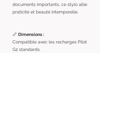
documents importants, ce stylo allie
praticité et beauté intemporelle.
📏
Dimensions :
Compatible avec les recharges Pilot
G2 standards.
✨
Pourquoi choisir ce stylo ?
Pièce unique, entièrement
réalisée à la main.
Une combinaison parfaite
d’artisanat et de fonctionnalité.
Un clin d'œil à l'univers mystique
pour ceux qui aiment rêver.