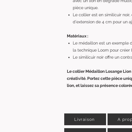
avec un lion en dégradé multic
pièce unique.
Le collier est en similicuir no
d'extension de 4 cm pour un aj
Matériaux :
Le médaillon est un exemple de
la technique Loom pour créer l
Le similicuir noir offre un cont
Le collier Médaillon Losange Lion 
créativité. Portez cette pièce uni
lion, et laissez sa présence colorée
Livraison
A pro