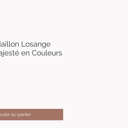
daillon Losange
ajesté en Couleurs
outer au panier