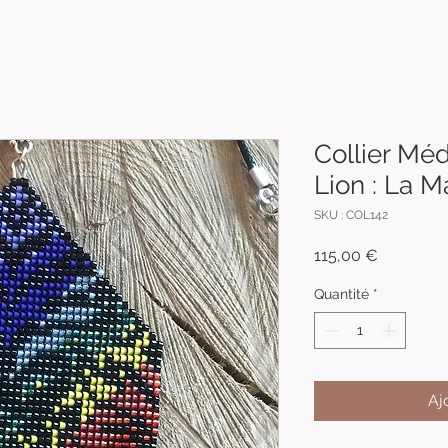
Collier Mé
Lion : La M
SKU : COL142
Prix
115,00 €
Quantité
*
Aj