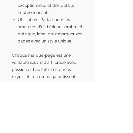
exceptionnelle et des détails
impressionnants.
Utilisation : Parfait pour les
amateurs d'esthétique sombre et
gothique, idéal pour marquer vos
pages avec un style unique.
Chaque marque-page est une
véritable œuvre d'art, créée avec
passion et habileté. Les perles
miyuki et la feutrine garantissent
une durabilité et une qualité qui font
de ces marque-pages des
compagnons littéraires fiables.
Plongez dans l'obscurité envoûtante
de ce marque-page unique et
laissez-vous transporter dans un