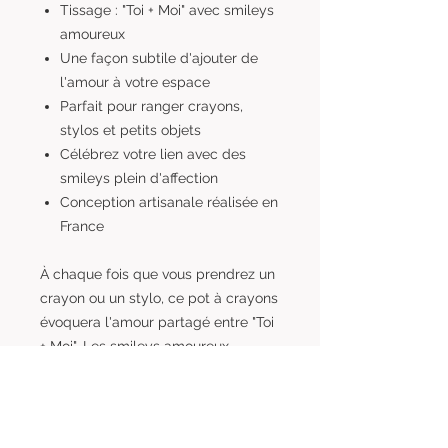
Tissage : "Toi + Moi" avec smileys
amoureux
Une façon subtile d'ajouter de
l'amour à votre espace
Parfait pour ranger crayons,
stylos et petits objets
Célébrez votre lien avec des
smileys plein d'affection
Conception artisanale réalisée en
France
À chaque fois que vous prendrez un
crayon ou un stylo, ce pot à crayons
évoquera l'amour partagé entre "Toi
+ Moi". Les smileys amoureux
ajoutent une touche de chaleur et
d'intimité à cet accessoire utilitaire,
en faisant un rappel constant de la
beauté de votre relation.