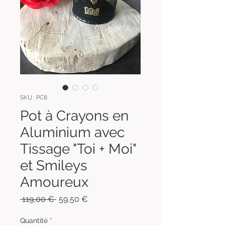
SKU : PC8
Pot à Crayons en
Aluminium avec
Tissage "Toi + Moi"
et Smileys
Amoureux
Prix
Prix
 119,00 € 
59,50 €
original
promotionnel
Quantité
*