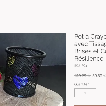
Pot à Cray
avec Tiss
Brisés et 
Résilience
SKU : PC4
Prix
 119,00 € 
59,50 
original
Quantité
*