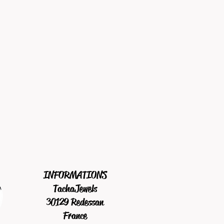
INFORMATIONS
TachaJewels
30129 Redessan
France