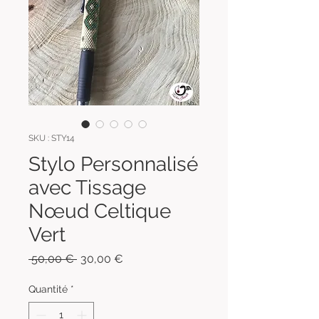
SKU : STY14
Stylo Personnalisé
avec Tissage
Nœud Celtique
Vert
Prix
Prix
 50,00 € 
30,00 €
original
promotionnel
Quantité
*