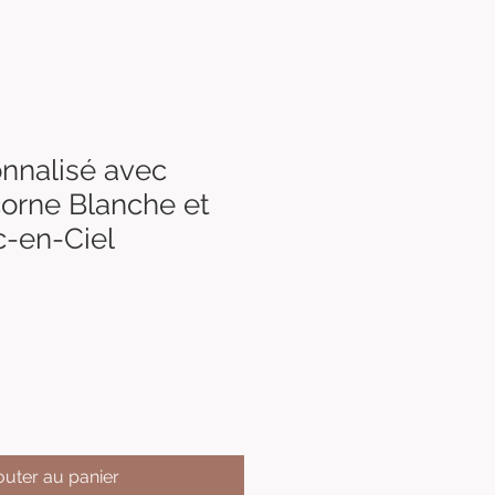
onnalisé avec
corne Blanche et
c-en-Ciel
outer au panier