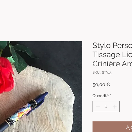
Stylo Pers
Tissage Li
Crinière Ar
SKU : STY15
Prix
50,00 €
Quantité
*
Aj