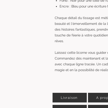
Fond : Noir pour une toile de 
Encre : Bleu pour une écriture 
Chaque détail du tissage est mét
beauté et l'émerveillement de la l
des histoires fantastiques, prend
touche de féerie à votre quotidien
rêves.
Laissez cette licorne vous guider
Commandez dès maintenant et lais
avec chaque ligne tracée. Un cade
magie et en la possibilité de réali
Livraison
A pro