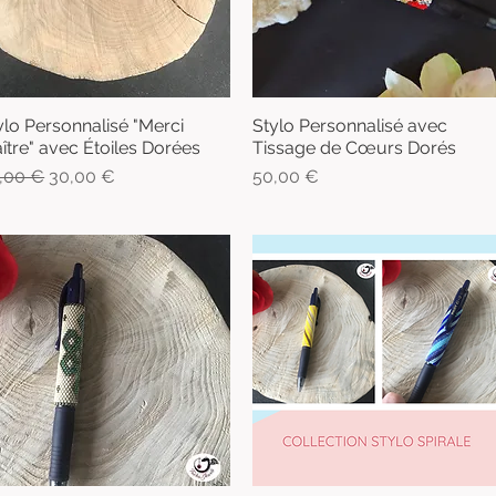
ylo Personnalisé "Merci
Stylo Personnalisé avec
Aperçu rapide
Aperçu rapide
ître" avec Étoiles Dorées
Tissage de Cœurs Dorés
x original
Prix promotionnel
Prix
,00 €
30,00 €
50,00 €