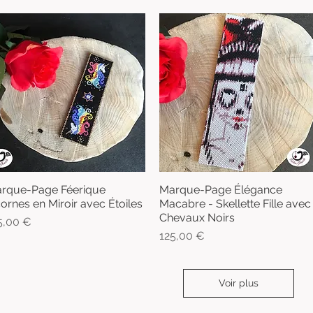
rque-Page Féerique
Marque-Page Élégance
Aperçu rapide
Aperçu rapide
cornes en Miroir avec Étoiles
Macabre - Skellette Fille avec
Chevaux Noirs
x
5,00 €
Prix
125,00 €
Voir plus