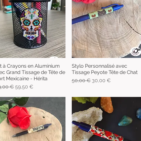
t à Crayons en Aluminium
Stylo Personnalisé avec
Aperçu rapide
Aperçu rapide
ec Grand Tissage de Tête de
Tissage Peyote Tête de Chat
rt Mexicaine - Hérita
Prix original
Prix promotionnel
50,00 €
30,00 €
x original
Prix promotionnel
9,00 €
59,50 €