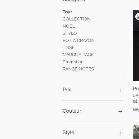
Tout
COLLECTION
NOEL
STYLO
POT A CRAYON
TISSE
MARQUE PAGE
Promotion
RANGE NOTES
Po
Prix
av
et
30 €
125 €
Pri
11
Couleur
Style