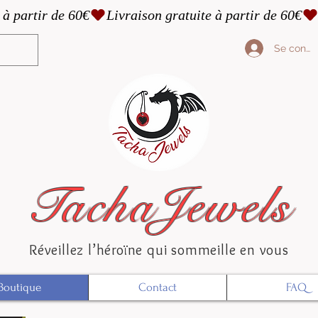
Se conne
TachaJewels
Réveillez l’héroïne qui sommeille en vous
Boutique
Contact
FAQ