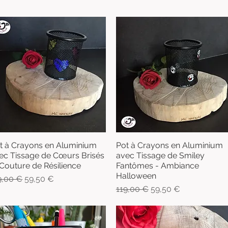
t à Crayons en Aluminium
Pot à Crayons en Aluminium
Aperçu rapide
Aperçu rapide
ec Tissage de Cœurs Brisés
avec Tissage de Smiley
 Couture de Résilience
Fantômes - Ambiance
Halloween
x original
Prix promotionnel
9,00 €
59,50 €
Prix original
Prix promotionnel
119,00 €
59,50 €