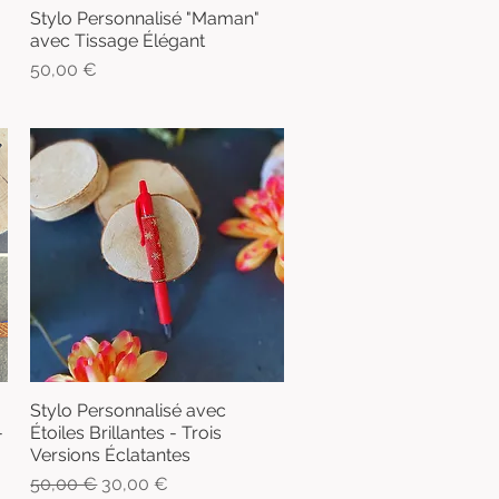
Stylo Personnalisé "Maman"
Aperçu rapide
avec Tissage Élégant
Prix
50,00 €
Stylo Personnalisé avec
Aperçu rapide
-
Étoiles Brillantes - Trois
Versions Éclatantes
Prix original
Prix promotionnel
50,00 €
30,00 €