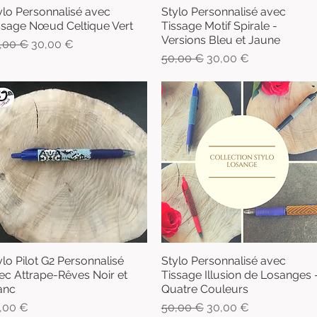
ylo Personnalisé avec
Stylo Personnalisé avec
Aperçu rapide
Aperçu rapide
ssage Nœud Celtique Vert
Tissage Motif Spirale -
Versions Bleu et Jaune
x original
Prix promotionnel
,00 €
30,00 €
Prix original
Prix promotionnel
50,00 €
30,00 €
ylo Pilot G2 Personnalisé
Stylo Personnalisé avec
Aperçu rapide
Aperçu rapide
ec Attrape-Rêves Noir et
Tissage Illusion de Losanges 
anc
Quatre Couleurs
x
Prix original
Prix promotionnel
,00 €
50,00 €
30,00 €