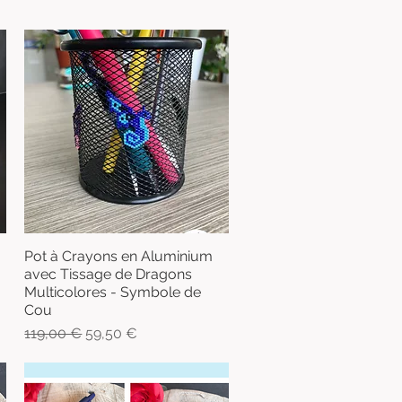
Pot à Crayons en Aluminium
Aperçu rapide
avec Tissage de Dragons
Multicolores - Symbole de
Cou
Prix original
Prix promotionnel
119,00 €
59,50 €